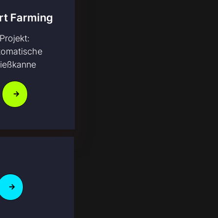
t Farming
Projekt:
tomatische
ießkanne