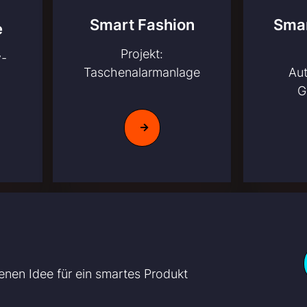
Smar
Smart Fashion
e
Projekt:
v-
Au
Taschenalarmanlage
G
enen Idee für ein smartes Produkt