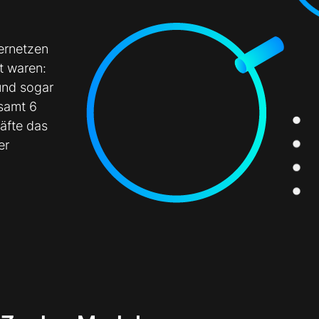
vernetzen
t waren:
und sogar
samt 6
äfte das
er