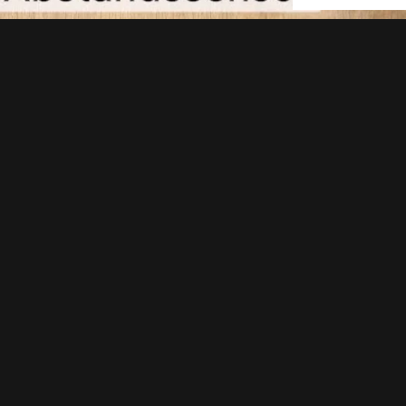
ves Denken zum Wochenstart:
Jördis Dörner
schreibt 