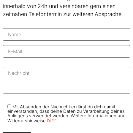
innerhalb von 24h und vereinbaren gern einen
zeitnahen Telefontermin zur weiteren Absprache.
Bitte
lasse
dieses
Feld
leer.
Bitte
Mit Absenden der Nachricht erklärst du dich damit
lasse
einverstanden, dass deine Daten zu Verarbeitung deines
dieses
Anliegens verwendet werden. Weitere Informationen und
Feld
hier
Widerrufshinweise
.
leer.
Bitte