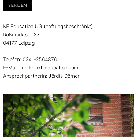
lasse
dieses
Feld
leer.
KF Education UG (haftungsbeschränkt)
Roßmarktstr. 37
04177 Leipzig
Telefon: 0341-2564876
E-Mail: mail(at)kf-education.com
Ansprechpartnerin: Jördis Dörner