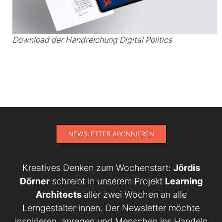
Download der Handreichung Digital Politics
NEWSLETTER ABONNIEREN
Kreatives Denken zum Wochenstart:
Jördis
Dörner
schreibt in unserem Projekt
Learning
Architects
aller zwei Wochen an alle
Lerngestalter:innen. Der Newsletter möchte
inspirieren, anregen und Menschen ins Handeln