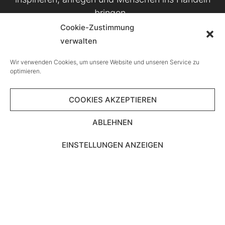
bringen.
Cookie-Zustimmung
verwalten
Wir verwenden Cookies, um unsere Website und unseren Service zu
KONTAKT
optimieren.
IMPRESSUM
COOKIES AKZEPTIEREN
ABLEHNEN
DATENSCHUTZ
EINSTELLUNGEN ANZEIGEN
COOKIE-RICHTLINIE (EU)