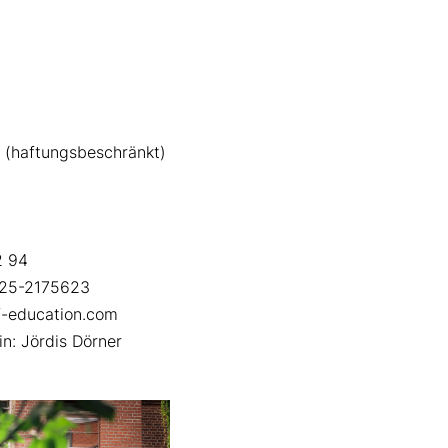
 (haftungsbeschränkt)
2 94
525-2175623
kf-education.com
n: Jördis Dörner