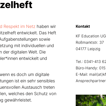
zelheft
nd Respekt im Netz
haben wir
Kontakt
itzelheft entwickelt. Das Heft
KF Education UG
t Aufgabenstellungen sowie
Roßmarktstr. 37
tzung mit individuellen und
04177 Leipzig
der digitalen Welt. Die
ler*innen entwickelt und
Tel.: 0341-413 6
Büro-Handy: 01
 wenn es doch um digitale
E-Mail: mail(at)
ungen ist ein sehr sensibles
Ansprechpartneri
uensvollen Austausch treten
ellen, welches den Schutz von
g gewährleistet.